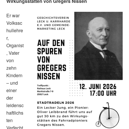
Wirkungsstätten von Gregers Nissen
Er war
Volkssc
hullehre
r,
Organist
, Vater
von
zehn
Kindern
– und
einer
der
leidensc
haftlichs
ten
Verfecht