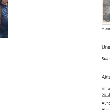
Henn
Uns
Kein
Akt
Ehre
26. 
Auf 
Abs