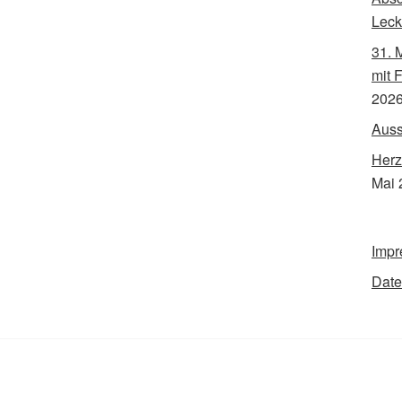
Leck
31. 
mit 
202
Auss
Herz
Mai 
Imp
Date